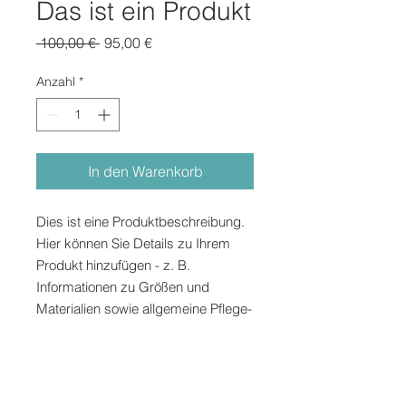
Das ist ein Produkt
Standardpreis
Sale-
 100,00 € 
95,00 €
Preis
Anzahl
*
In den Warenkorb
Dies ist eine Produktbeschreibung. 
Hier können Sie Details zu Ihrem 
Produkt hinzufügen - z. B. 
Informationen zu Größen und 
Materialien sowie allgemeine Pflege- 
und Reinigungshinweise.
PRODUKTINFO